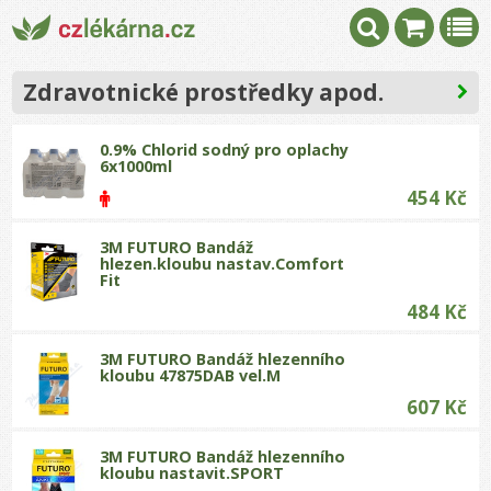
Zdravotnické prostředky apod.
0.9% Chlorid sodný pro oplachy
6x1000ml
454 Kč
3M FUTURO Bandáž
hlezen.kloubu nastav.Comfort
Fit
484 Kč
3M FUTURO Bandáž hlezenního
kloubu 47875DAB vel.M
607 Kč
3M FUTURO Bandáž hlezenního
kloubu nastavit.SPORT