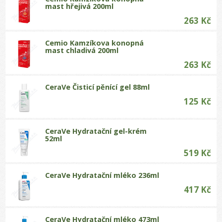
mast hřejivá 200ml
263 Kč
Cemio Kamzíkova konopná
mast chladivá 200ml
263 Kč
CeraVe Čisticí pěnící gel 88ml
125 Kč
CeraVe Hydratační gel-krém
52ml
519 Kč
CeraVe Hydratační mléko 236ml
417 Kč
CeraVe Hydratační mléko 473ml