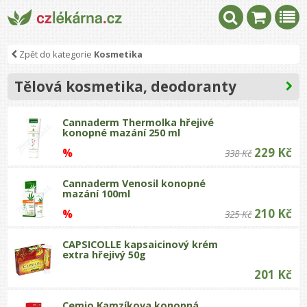
Zpět do kategorie
Kosmetika
Tělová kosmetika, deodoranty
Cannaderm Thermolka hřejivé
konopné mazání 250 ml
229 Kč
%
338 Kč
Cannaderm Venosil konopné
mazání 100ml
210 Kč
%
325 Kč
CAPSICOLLE kapsaicinový krém
extra hřejivý 50g
201 Kč
Cemio Kamzíkova konopná