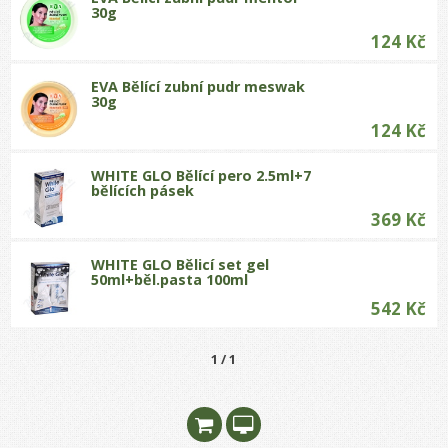
30g
124 Kč
EVA Bělící zubní pudr meswak
30g
124 Kč
WHITE GLO Bělící pero 2.5ml+7
bělících pásek
369 Kč
WHITE GLO Bělicí set gel
50ml+běl.pasta 100ml
542 Kč
1 / 1