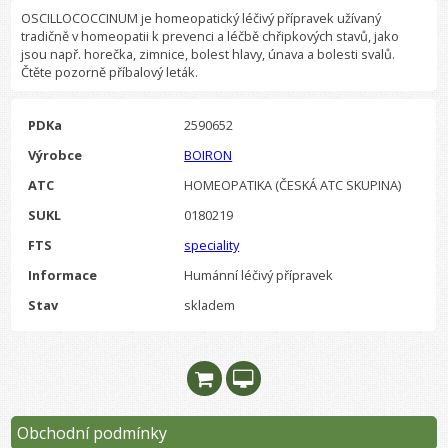
OSCILLOCOCCINUM je homeopatický léčivý přípravek užívaný
tradičně v homeopatii k prevenci a léčbě chřipkových stavů, jako
jsou např. horečka, zimnice, bolest hlavy, únava a bolesti svalů.
Čtěte pozorně příbalový leták.
PDKa
2590652
Výrobce
BOIRON
ATC
HOMEOPATIKA (ČESKÁ ATC SKUPINA)
SUKL
0180219
FTS
speciality
Informace
Humánní léčivý přípravek
Stav
skladem
Obchodní podmínky