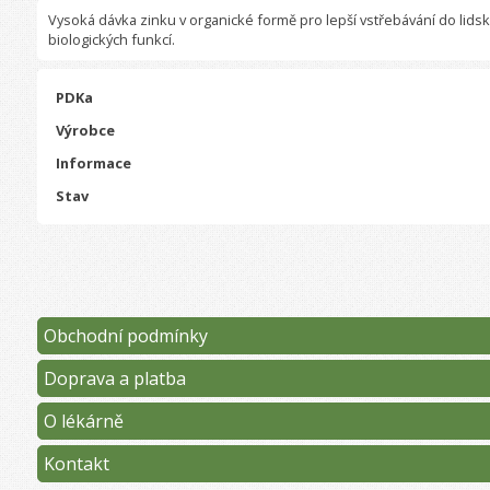
Vysoká dávka zinku v organické formě pro lepší vstřebávání do lidské
biologických funkcí.
PDKa
Výrobce
Informace
Stav
Obchodní podmínky
Doprava a platba
O lékárně
Kontakt