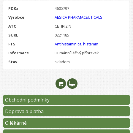
PDKa
4605797
Výrobce
AESICA PHARMACEUTICALS,
ATC
CETIRIZIN
SUKL
0221185
FTS
Antihistaminica, histamin
Informace
Humánní léčivý přípravek
Stav
skladem
Obchodní podmínky
Doprava a platba
O lékárně