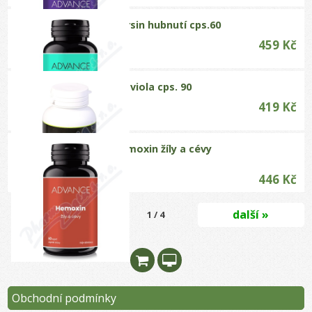
ADVANCE Garsin hubnutí cps.60
459 Kč
ADVANCE Graviola cps. 90
419 Kč
ADVANCE Hemoxin žíly a cévy
cps.60
446 Kč
další »
1 / 4
Obchodní podmínky