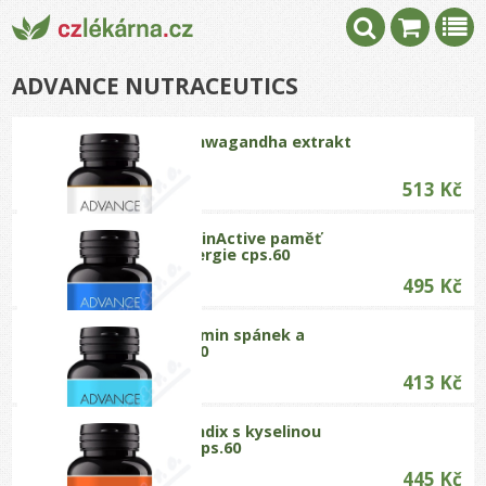
ADVANCE NUTRACEUTICS
ADVANCE Ashwagandha extrakt
10:1 cps.90
513 Kč
ADVANCE BrainActive paměť
koncentr.energie cps.60
495 Kč
ADVANCE Calmin spánek a
usínání cps.60
413 Kč
ADVANCE Candix s kyselinou
kaprylovou cps.60
445 Kč