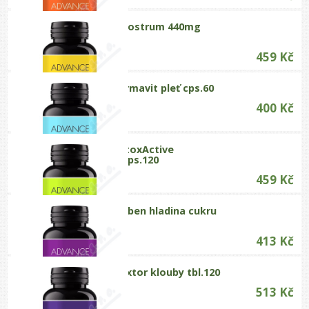
ADVANCE Colostrum 440mg
IgG40 cps.90
459 Kč
ADVANCE Dermavit pleť cps.60
400 Kč
ADVANCE DetoxActive
detoxikace cps.120
459 Kč
ADVANCE Diaben hladina cukru
cps.60
413 Kč
ADVANCE Flextor klouby tbl.120
513 Kč