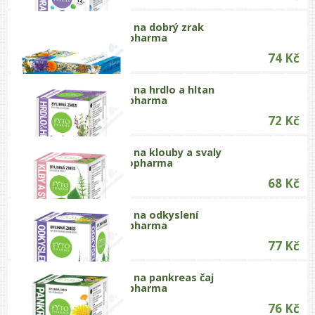
Bylinná směs na dobrý zrak
20x1.5g Fytopharma
74 Kč
Bylinná směs na hrdlo a hltan
20x1.5g Fytopharma
72 Kč
Bylinná směs na klouby a svaly
20x1.25g Fytopharma
68 Kč
Bylinná směs na odkyslení
20x1.5g Fytopharma
77 Kč
Bylinná směs na pankreas čaj
20x1.5g Fytopharma
76 Kč