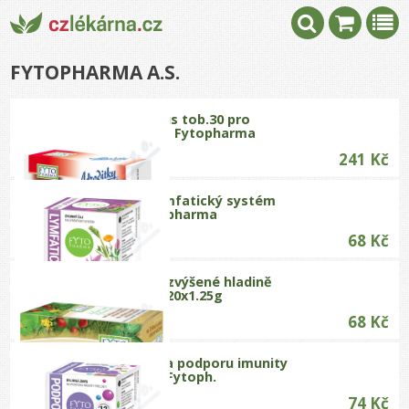
FYTOPHARMA A.S.
Afroditky Plus tob.30 pro
sexuál.apetit Fytopharma
241 Kč
Byl. čaj na lymfatický systém
20x1.5g Fytopharma
68 Kč
Byl.směs při zvýšené hladině
kys.močové 20x1.25g
68 Kč
Bylin.směs na podporu imunity
dětí 20x1.5g Fytoph.
74 Kč