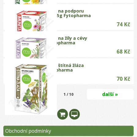
Bylinná smés na podporu
imunity 20x1.5g Fytopharma
74 Kč
Bylinná směs na žíly a cévy
20x1.25g Fytopharma
68 Kč
Bylinná směs štítná žláza
20x1.5g Fytopharma
70 Kč
další »
1 / 10
Obchodní podmínky