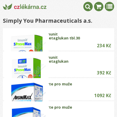
Simply You Pharmaceuticals a.s.
5PreveMax Imunit
nukleotidy+betaglukan tbl.30
234 Kč
5PreveMax Imunit
nukleotidy+betaglukan
tbl.60+20
392 Kč
ArginMax Forte pro muže
tob.45
1092 Kč
ArginMax Forte pro muže
tob.90