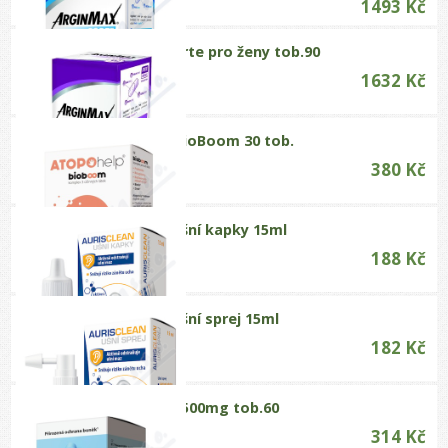
1493 Kč
%
ArginMax Forte pro ženy tob.90
1632 Kč
AtopoHelp BioBoom 30 tob.
380 Kč
AurisClean ušní kapky 15ml
188 Kč
AurisClean ušní sprej 15ml
182 Kč
%
B17 therapy 500mg tob.60
314 Kč
%