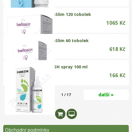
Bellasin AquaSlim 120 tobolek
1065 Kč
Bellasin AquaSlim 60 tobolek
618 Kč
CANEZIN FRESH spray 100 ml
166 Kč
další »
1 / 17
Obchodní podmínky