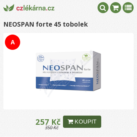
NEOSPAN forte 45 tobolek
A
257 Kč
KOUPIT
350 Kč