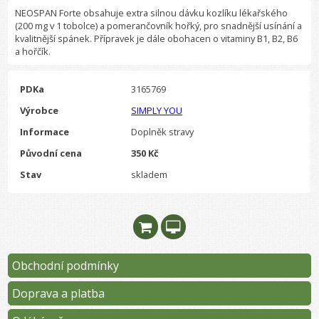
NEOSPAN Forte obsahuje extra silnou dávku kozlíku lékařského
(200 mg v 1 tobolce) a pomerančovník hořký, pro snadnější usínání a
kvalitnější spánek. Přípravek je dále obohacen o vitaminy B1, B2, B6
a hořčík.
PDKa
3165769
Výrobce
SIMPLY YOU
Informace
Doplněk stravy
Původní cena
350 Kč
Stav
skladem
Obchodní podmínky
Doprava a platba